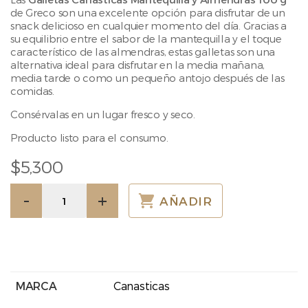
de Greco son una excelente opción para disfrutar de un
snack delicioso en cualquier momento del día. Gracias a
su equilibrio entre el sabor de la mantequilla y el toque
característico de las almendras, estas galletas son una
alternativa ideal para disfrutar en la media mañana,
media tarde o como un pequeño antojo después de las
comidas.
Consérvalas en un lugar fresco y seco.
Producto listo para el consumo.
$
5,300
Canasticas
-
+
AÑADIR
Mantequilla
y
Almendras
100gr
cantidad
MARCA
Canasticas