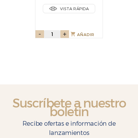
VISTA RÁPIDA
-
Kurabié
+
AÑADIR
Galletas
con
almendras
120gr
cantidad
Suscríbete a nuestro
boletín
Recibe ofertas e información de
lanzamientos