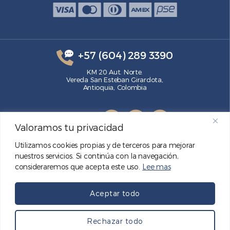
+57 (604) 289 3390
KM 20 Aut. Norte.
Vereda San Esteban Girardota,
Antioquia, Colombia
SÍGUENOS
Valoramos tu privacidad
Utilizamos cookies propias y de terceros para mejorar
nuestros servicios. Si continúa con la navegación,
consideraremos que acepta este uso.
Lee mas
Aceptar todo
© GRECO S.A. 2026
Rechazar todo
Diseño web (-:emótica) 2020