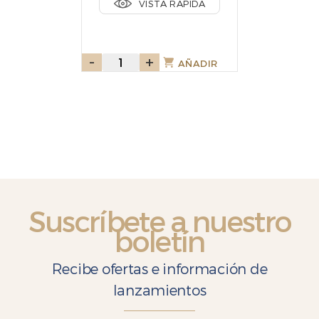
VISTA RÁPIDA
-
Kurabié
+
AÑADIR
Galletas
con
almendras
120gr
cantidad
Suscríbete a nuestro
boletín
Recibe ofertas e información de
lanzamientos