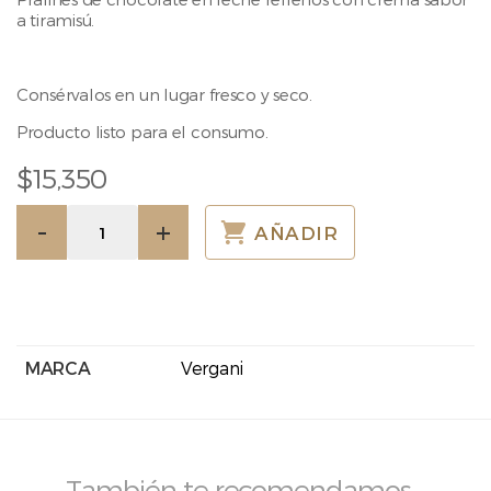
a tiramisú.
Consérvalos en un lugar fresco y seco.
Producto listo para el consumo.
$
15,350
Chocolates
-
+
AÑADIR
Chocao
Tiramisú
100g
cantidad
MARCA
Vergani
También te recomendamos…