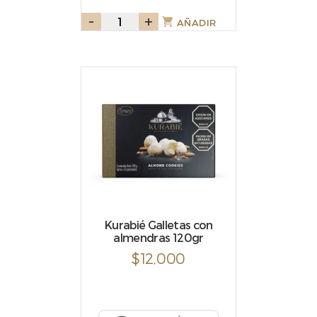
-
Chocolates
+
AÑADIR
Chocao
con
crema
de
avellana
y
cereal
100g
cantidad
Kurabié Galletas con
almendras 120gr
$
12,000