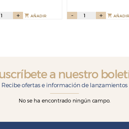
omas
+
-
Galletas
+
AÑADIR
AÑADI
ppy
Chocochips
la
Mini
gr
210gr
ntidad
cantidad
uscríbete a nuestro bolet
Recibe ofertas e información de lanzamientos
No se ha encontrado ningún campo.