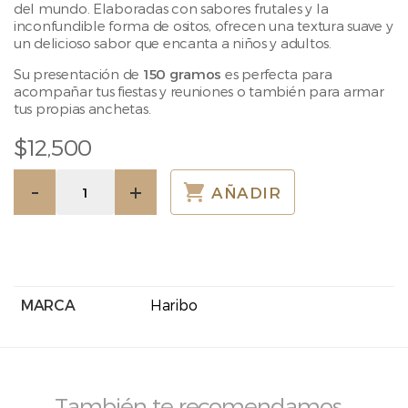
del mundo. Elaboradas con sabores frutales y la
inconfundible forma de ositos, ofrecen una textura suave y
un delicioso sabor que encanta a niños y adultos.
Su presentación de
150 gramos
es perfecta para
acompañar tus fiestas y reuniones o también para armar
tus propias anchetas.
$
12,500
Gomas
-
+
AÑADIR
Goldbears
150gr
cantidad
MARCA
Haribo
También te recomendamos…