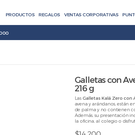
PRODUCTOS
REGALOS
VENTAS CORPORATIVAS
PUNT
.000
Galletas con Av
216 g
Las
Galletas Kalá Zero con
avena y arándanos, están end
de palma y no contienen colo
Además, su presentación incl
la oficina, al colegio o dis
$
14,200