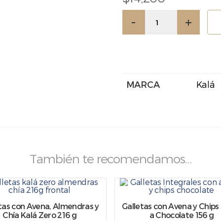
Galletas
-
+
con
Avena
y
Arándanos
Kalá
Zero
216
MARCA
Kalá
g
cantidad
También te recomendamos…
tas con Avena, Almendras y
Galletas con Avena y Chips
Chía Kalá Zero 216 g
a Chocolate 156 g