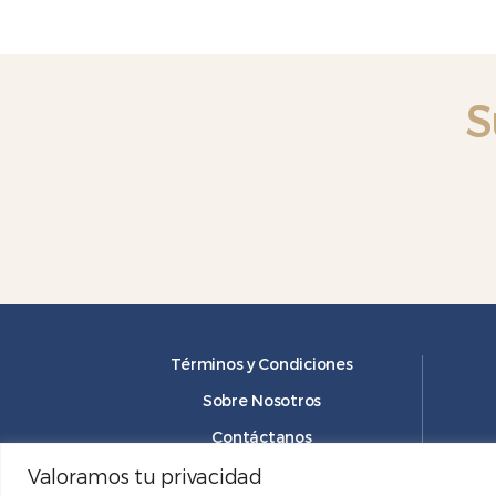
Ze
21
g
ca
S
Términos y Condiciones
Sobre Nosotros
Contáctanos
Valoramos tu privacidad
Trabaja con nosotros