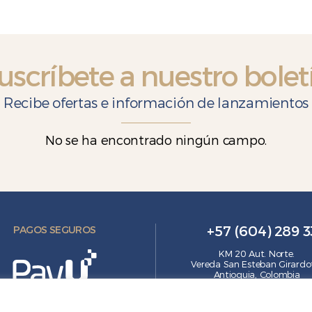
ro
Chocolate
6
156
g
ntidad
cantidad
uscríbete a nuestro bolet
Recibe ofertas e información de lanzamientos
No se ha encontrado ningún campo.
+57 (604) 289 
PAGOS SEGUROS
KM 20 Aut. Norte.
Vereda San Esteban Girardo
Antioquia, Colombia