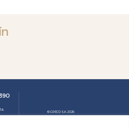
ín
3390
ta,
© GRECO S.A. 2026
Diseño web (-:emótica) 2020